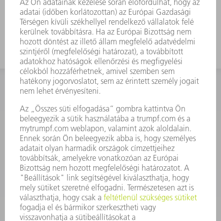
munkamagassággal rendelkező
szerszámot
KAPCSOLAT
Szerszám
3628576045
08.00 - 16.30
szerszam@hu.trumpf.com
KAPCSOLAT
Alkatrész
3628576035
08.00 - 16.30
alkatresz@hu.trumpf.com