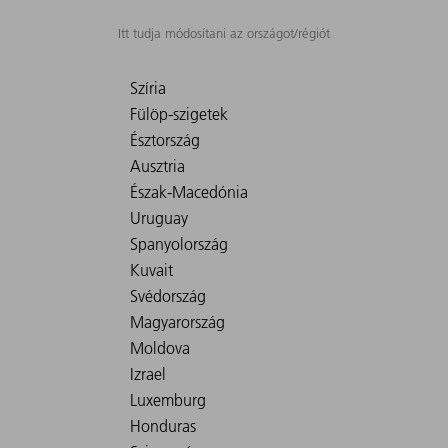
Itt tudja módosítani az országot/régiót