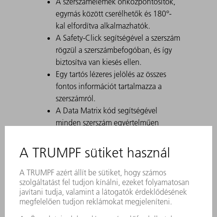
A szerszámelemek önközpontosítók,
egymás között cserélhetők és 180°-
kal elfordítva alkalmazhatók.
A Safety-Click segítségével a szerszám
rögzül a szerszámbefogóban, és így
biztosítva van kiesés ellen.
Egy tartós lézeres jelölés az összes
fontos információt tartalmazza a
szerszámról.
A Data Matrix kód segítségével
minden szerszám egyértelműen
azonosítható.
A megmunkálási tartományok lézerrel
edzettek.
Szerszám-módosítások kérésre
kaphatók.
FEV-vel való korcoláshoz is alkalmas
Magas dobozokhoz használja a nagy