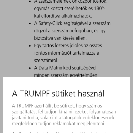
A szerszámelemek önközpontosítók,
egymás között cserélhetők és 180°-
kal elfordítva alkalmazhatók.
A Safety-Click segítségével a szerszám
rögzül a szerszámbefogóban, és így
biztosítva van kiesés ellen.
Egy tartós lézeres jelölés az összes
fontos információt tartalmazza a
szerszámról.
A Data Matrix kód segítségével
minden szerszám egyértelműen
azonosítható.
A megmunkálási tartományok lézerrel
edzettek.
Szerszám-módosítások kérésre
kaphatók.
FEV-vel való korcoláshoz is alkalmas
Magas dobozokhoz használja a nagy