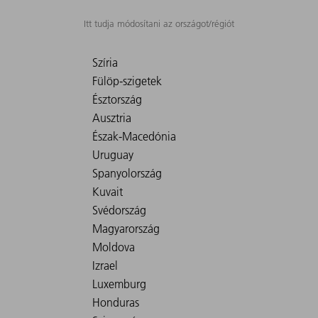
Itt tudja módosítani az országot/régiót