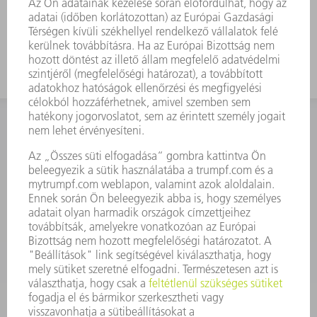
munkamagassággal rendelkező
szerszámot
KAPCSOLAT
Szerszám
3628576045
08.00 - 16.30
szerszam@hu.trumpf.com
KAPCSOLAT
Alkatrész
3628576035
08.00 - 16.30
alkatresz@hu.trumpf.com