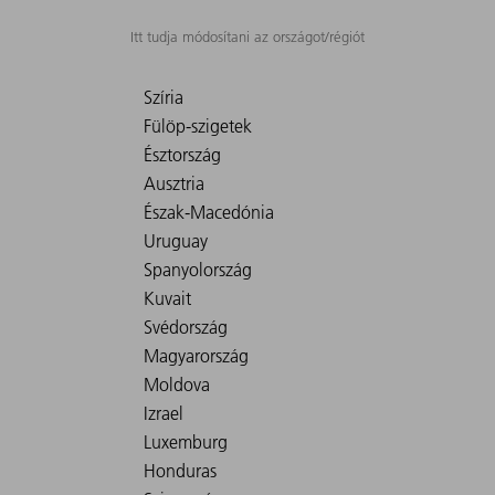
Itt tudja módosítani az országot/régiót