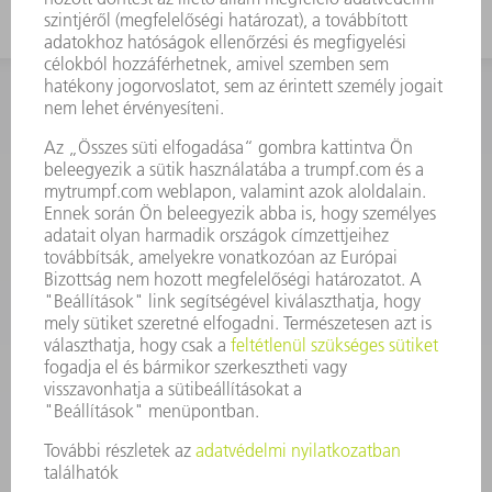
KAPCSOLAT
Szerszám
3628576045
08.00 - 16.30
szerszam@hu.trumpf.com
KAPCSOLAT
Alkatrész
3628576035
08.00 - 16.30
alkatresz@hu.trumpf.com