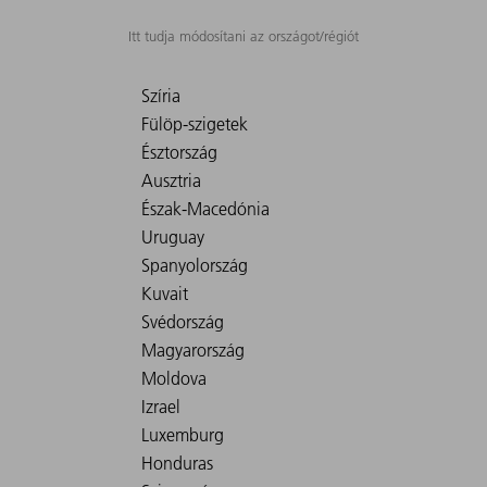
Itt tudja módosítani az országot/régiót