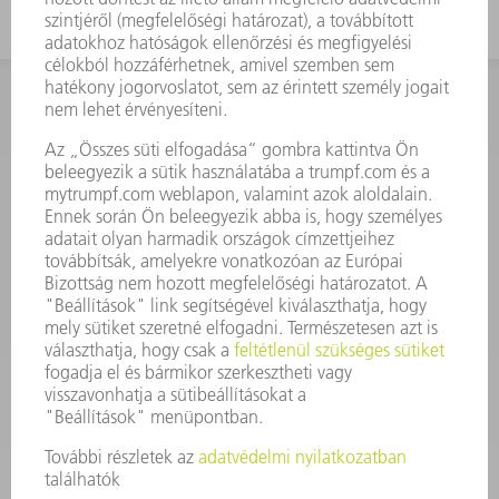
KAPCSOLAT
Szerszám
3628576045
08.00 - 16.30
szerszam@hu.trumpf.com
KAPCSOLAT
Alkatrész
3628576035
08.00 - 16.30
alkatresz@hu.trumpf.com