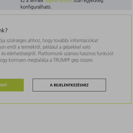
Ez a termék
bejelentkezés
után egyedileg
konfigurálható.
nk?
ja szükséges ahhoz, hogy további információkat
on erről a termékről, például a gépekkel való
ól és elérhetőségről. Platformunk számos hasznos funkciót
, hogy könnyen megtalálja a TRUMPF gép összes
MOST
A BEJELENTKEZÉSHEZ