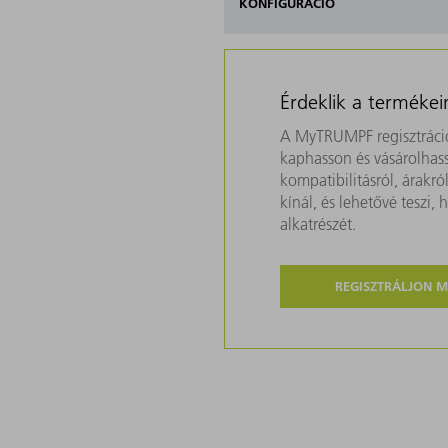
KONFIGURÁCIÓ
Érdeklik a termékei
A MyTRUMPF regisztráció
kaphasson és vásárolhass
kompatibilitásról, árakr
kínál, és lehetővé teszi
alkatrészét.
REGISZTRÁLJON 