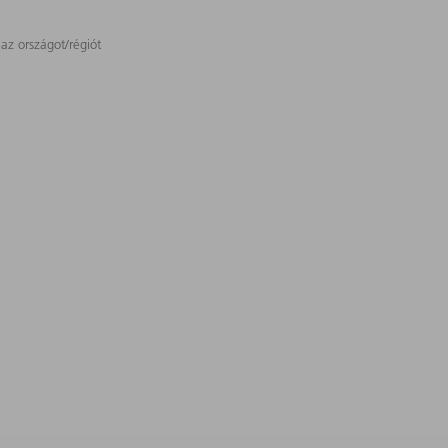
 az országot/régiót