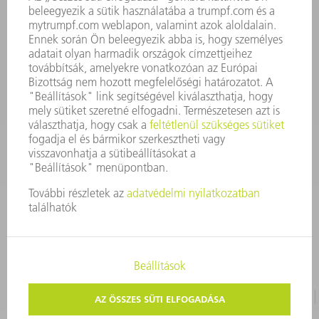
3628576045
08.00 - 16.30
szerszam@hu.trumpf.com
KAPCSOLAT
Alkatrész
3628576035
08.00 - 16.30
alkatresz@hu.trumpf.com
IMPRESSZUM
ADATVÉDELEM
SZERZŐI JOG ÉS MÁRKAJELZÉS
HASZNÁLATI FELTÉTELEK
ÁSZF ÉS EGYÉB DOKUMENTUMOK