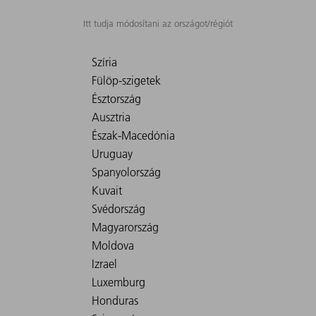
Itt tudja módosítani az országot/régiót