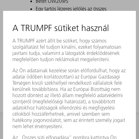
Betét OW209/S
Egy tartós lézeres jelölés az összes
fontos információt tartalmazza a
szerszámról.
A Data Matrix kód segítségével
minden szerszám egyértelműen
azonosítható.
A megmunkálási tartományok lézerrel
edzettek.
Szerszám-módosítások kérésre
kaphatók.
KAPCSOLAT
Szerszám