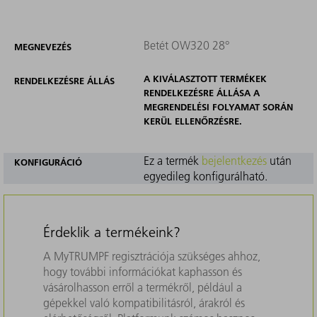
Betét OW320 28°
MEGNEVEZÉS
A KIVÁLASZTOTT TERMÉKEK
RENDELKEZÉSRE ÁLLÁS
RENDELKEZÉSRE ÁLLÁSA A
MEGRENDELÉSI FOLYAMAT SORÁN
KERÜL ELLENŐRZÉSRE.
Ez a termék
bejelentkezés
után
KONFIGURÁCIÓ
egyedileg konfigurálható.
Érdeklik a termékeink?
A MyTRUMPF regisztrációja szükséges ahhoz,
hogy további információkat kaphasson és
vásárolhasson erről a termékről, például a
gépekkel való kompatibilitásról, árakról és