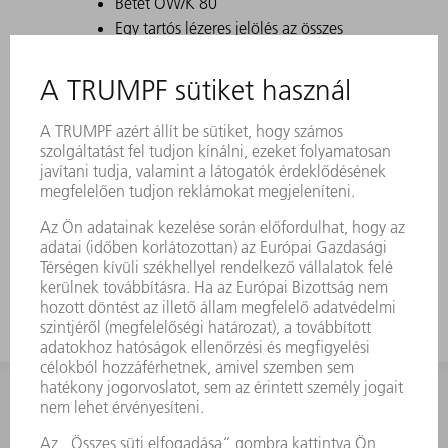
Betét OW/K 80
Egy tartós lézeres jelölés az összes
fontos információt tartalmazza a
szerszámról.
A Data Matrix kód segítségével
minden szerszám egyértelműen
azonosítható.
A megmunkálási tartományok lézerrel
edzettek.
Szerszám-módosítások kérésre
kaphatók.
KAPCSOLAT
Szerszám