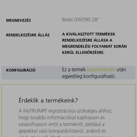
Betét OW390 28°
MEGNEVEZÉS
A KIVÁLASZTOTT TERMÉKEK
RENDELKEZÉSRE ÁLLÁS
RENDELKEZÉSRE ÁLLÁSA A
MEGRENDELÉSI FOLYAMAT SORÁN
KERÜL ELLENŐRZÉSRE.
Ez a termék
bejelentkezés
után
KONFIGURÁCIÓ
egyedileg konfigurálható.
Érdeklik a termékeink?
A MyTRUMPF regisztrációja szükséges ahhoz,
hogy további információkat kaphasson és
vásárolhasson erről a termékről, például a
gépekkel való kompatibilitásról, árakról és