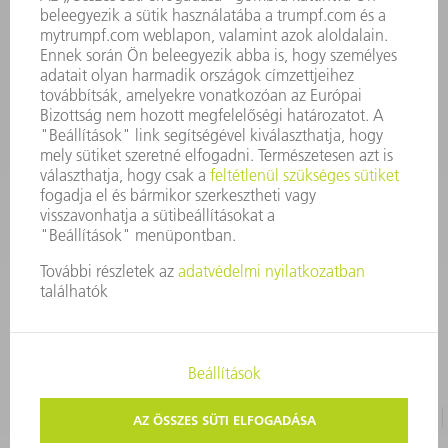
3628576045
08.00 - 16.30
szerszam@hu.trumpf.com
KAPCSOLAT
Alkatrész
3628576035
08.00 - 16.30
alkatresz@hu.trumpf.com
IMPRESSZUM
ADATVÉDELEM
SZERZŐI JOG ÉS MÁRKAJELZÉS
HASZNÁLATI FELTÉTELEK
ÁSZF ÉS EGYÉB DOKUMENTUMOK