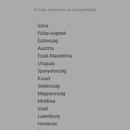
Itt tudja módosítani az országot/régiót