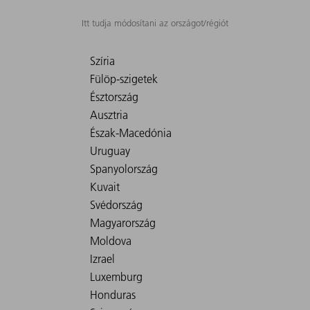
Itt tudja módosítani az országot/régiót