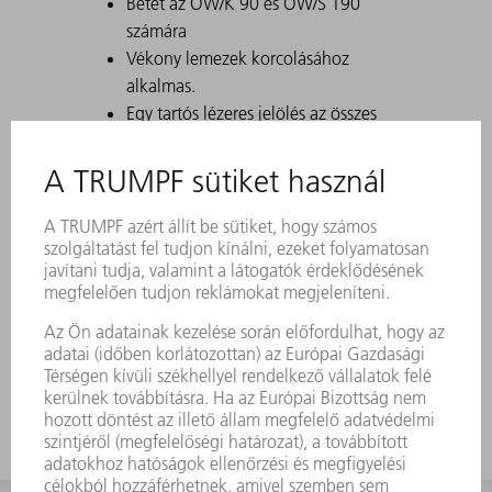
Betét az OW/K 90 és OW/S 190
számára
Vékony lemezek korcolásához
alkalmas.
Egy tartós lézeres jelölés az összes
fontos információt tartalmazza a
szerszámról.
A Data Matrix kód segítségével
minden szerszám egyértelműen
azonosítható.
A megmunkálási tartományok lézerrel
edzettek.
Szerszám-módosítások kérésre
kaphatók.