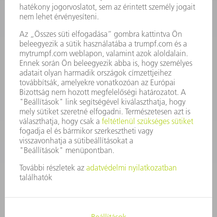
KAPCSOLAT
Szerszám
3628576045
08.00 - 16.30
szerszam@hu.trumpf.com
KAPCSOLAT
Alkatrész
3628576035
08.00 - 16.30
alkatresz@hu.trumpf.com