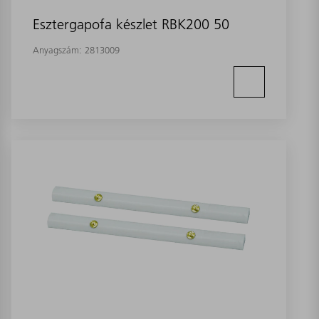
Esztergapofa készlet RBK200 50
Anyagszám:
2813009