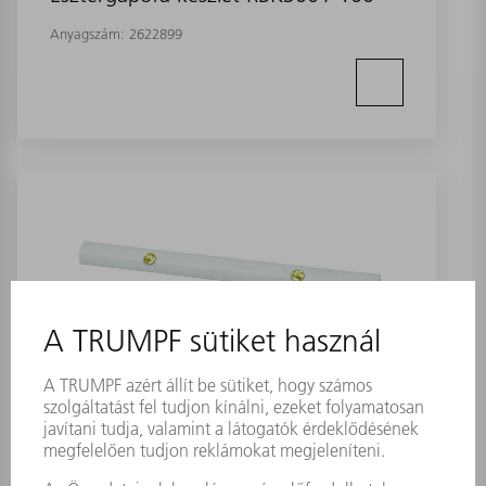
Anyagszám:
2622899
Esztergapofa készlet RBK300 / 200