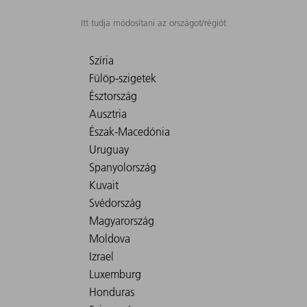
Itt tudja módosítani az országot/régiót