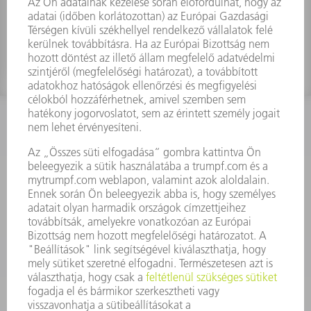
Anyagszám:
2622900
KAPCSOLAT
Szerszám
3628576045
08.00 - 16.30
szerszam@hu.trumpf.com
KAPCSOLAT
Alkatrész
3628576035
08.00 - 16.30
alkatresz@hu.trumpf.com