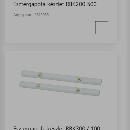
Esztergapofa készlet RBK200 500
Anyagszám:
2813033
Esztergapofa készlet RBK300 / 100