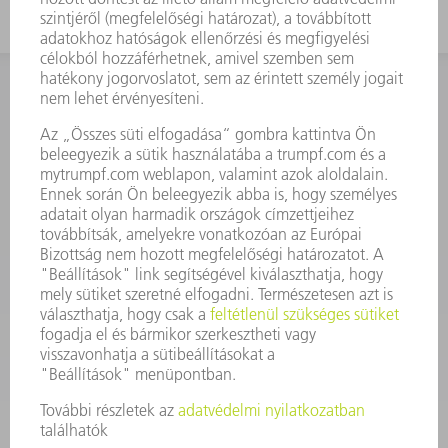
KAPCSOLAT
Szerszám
3628576045
08.00 - 16.30
szerszam@hu.trumpf.com
KAPCSOLAT
Alkatrész
3628576035
08.00 - 16.30
alkatresz@hu.trumpf.com