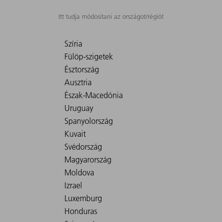
Itt tudja módosítani az országot/régiót