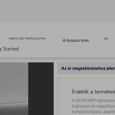
HU
NINCS GÉP KIVÁLASZTVA
g Started
Az ár megtekintéséhez jel
Érdeklik a termékei
A MyTRUMPF regisztráció
kaphasson és vásárolhass
kompatibilitásról, árakr