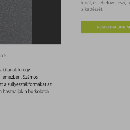
kínál, és lehetővé teszi
alkatrészét.
REGISZTRÁLJON 
ma 5
lakítanak ki egy
ík lemezben. Számos
tt a süllyesztékformákat az
 használják a burkolatok