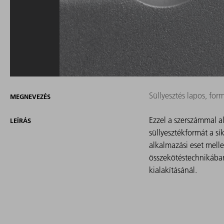
Süllyesztés lapos, for
MEGNEVEZÉS
Ezzel a szerszámmal a
LEÍRÁS
süllyesztékformát a s
alkalmazási eset melle
összekötéstechnikában
kialakításánál.