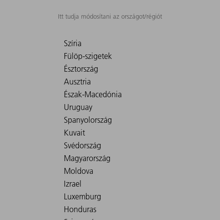
Itt tudja módosítani az országot/régiót