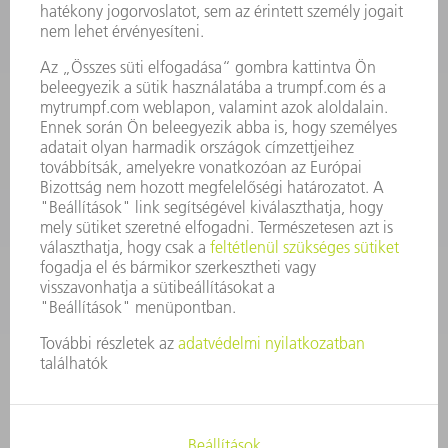
KAPCSOLAT
Szerszám
3628576045
08.00 - 16.30
szerszam@hu.trumpf.com
KAPCSOLAT
Alkatrész
3628576035
08.00 - 16.30
alkatresz@hu.trumpf.com