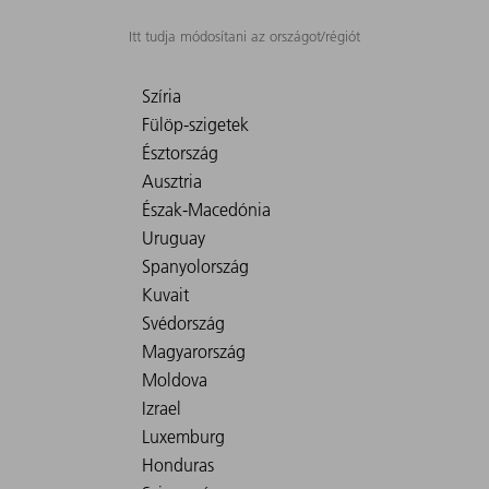
Itt tudja módosítani az országot/régiót