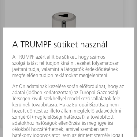
Matricabetét MultiTool 5-szörös
(forma 22)
Anyagszám:
0699814