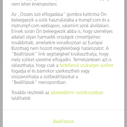
KAPCSOLAT
Szerszám
3628576045
08.00 - 16.30
szerszam@hu.trumpf.com
KAPCSOLAT
Alkatrész
3628576035
08.00 - 16.30
alkatresz@hu.trumpf.com