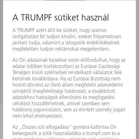
Lehúzó (ovális)
Anyagszám:
0699823
KAPCSOLAT
Szerszám
3628576045
08.00 - 16.30