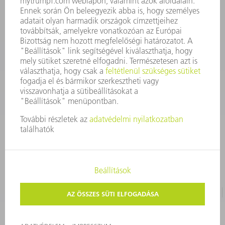
szerszam@hu.trumpf.com
KAPCSOLAT
Alkatrész
3628576035
08.00 - 16.30
alkatresz@hu.trumpf.com
IMPRESSZUM
ADATVÉDELEM
SZERZŐI JOG ÉS MÁRKAJELZÉS
HASZNÁLATI FELTÉTELEK
ÁSZF ÉS EGYÉB DOKUMENTUMOK