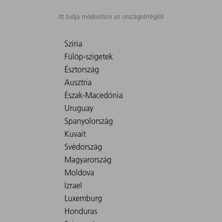
Itt tudja módosítani az országot/régiót