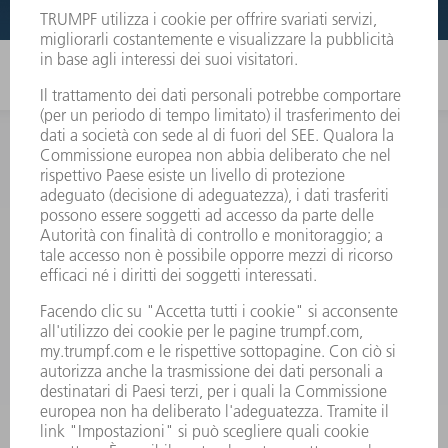
INFORMAZIONE
Domande frequenti
Condizioni generali di contratto
CONTATTO
RICAMBI TRUMPF ITALIA
+39 02 48489420
lunedì a venerdì: 08:30 – 18:00
ricambi@trumpf.com
CONTATTO
UTENSILI TRUMPF ITALIA
+39 02 48489482
lunedì a venerdì: 08:00 – 18:00