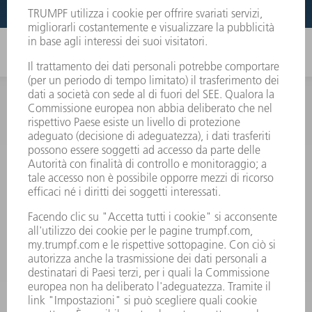
INFORMAZIONE
Domande frequenti
Condizioni generali di contratto
CONTATTO
RICAMBI TRUMPF ITALIA
+39 02 48489420
lunedì a venerdì: 08:30 – 18:00
ricambi@trumpf.com
CONTATTO
UTENSILI TRUMPF ITALIA
+39 02 48489482
lunedì a venerdì: 08:00 – 18:00