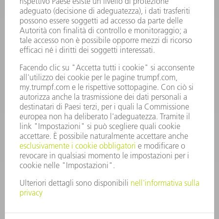
Domande frequenti
Condizioni generali di contratto
CONTATTO
RICAMBI TRUMPF ITALIA
+39 02 48489420
lunedì a venerdì: 08:30 – 18:00
ricambi@trumpf.com
CONTATTO
UTENSILI TRUMPF ITALIA
+39 02 48489482
lunedì a venerdì: 08:00 – 18:00
utensili@trumpf.com