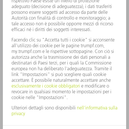
Domande frequenti
Condizioni generali di contratto
CONTATTO
RICAMBI TRUMPF ITALIA
+39 02 48489420
lunedì a venerdì: 08:30 – 18:00
ricambi@trumpf.com
CONTATTO
UTENSILI TRUMPF ITALIA
+39 02 48489482
lunedì a venerdì: 08:00 – 18:00
utensili@trumpf.com