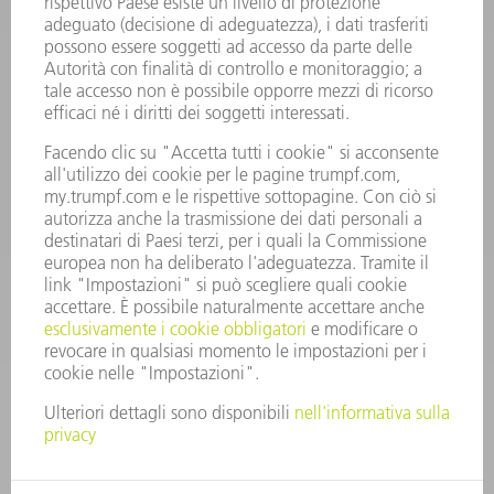
Domande frequenti
Condizioni generali di contratto
CONTATTO
RICAMBI TRUMPF ITALIA
+39 02 48489420
lunedì a venerdì: 08:30 – 18:00
ricambi@trumpf.com
CONTATTO
UTENSILI TRUMPF ITALIA
+39 02 48489482
lunedì a venerdì: 08:00 – 18:00
utensili@trumpf.com