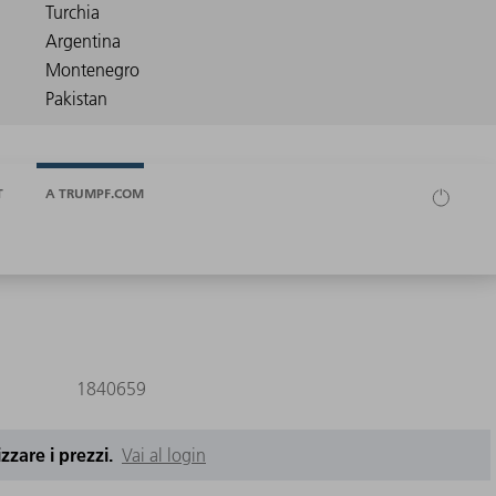
T
A TRUMPF.COM
1840659
izzare i prezzi.
Vai al login