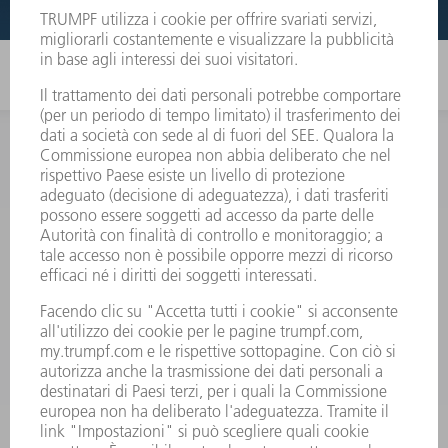
INFORMAZIONE
Domande frequenti
Condizioni generali di contratto
CONTATTO
RICAMBI TRUMPF ITALIA
+39 02 48489420
lunedì a venerdì: 08:30 – 18:00
ricambi@trumpf.com
CONTATTO
UTENSILI TRUMPF ITALIA
+39 02 48489482
lunedì a venerdì: 08:00 – 18:00