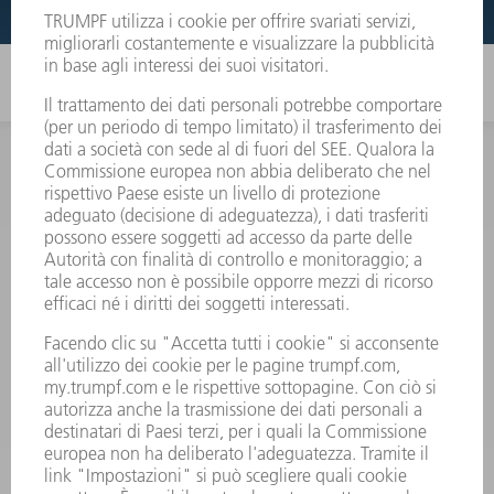
INFORMAZIONE
Domande frequenti
Condizioni generali di contratto
CONTATTO
RICAMBI TRUMPF ITALIA
+39 02 48489420
lunedì a venerdì: 08:30 – 18:00
ricambi@trumpf.com
CONTATTO
UTENSILI TRUMPF ITALIA
+39 02 48489482
lunedì a venerdì: 08:00 – 18:00