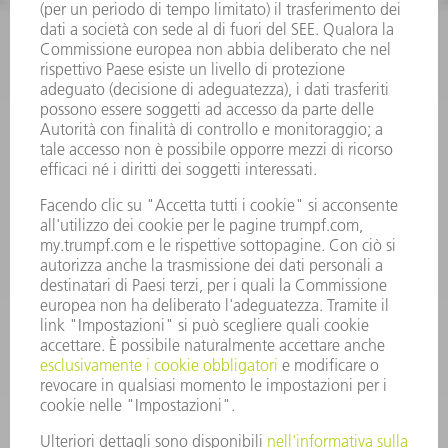
INFORMAZIONE
Domande frequenti
Condizioni generali di contratto
CONTATTO
RICAMBI TRUMPF ITALIA
+39 02 48489420
lunedì a venerdì: 08:30 – 18:00
ricambi@trumpf.com
CONTATTO
UTENSILI TRUMPF ITALIA
+39 02 48489482
lunedì a venerdì: 08:00 – 18:00
utensili@trumpf.com