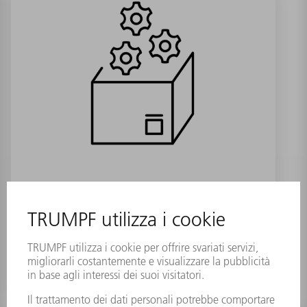
Tubo energia cpl. BendMaster
Numero materiale:
1322654