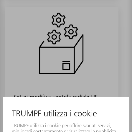
Set di modifica ventola radiale HF-
Endst
Numero materiale:
1394665