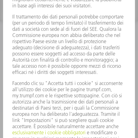
INFORMAZIONE
Domande frequenti
Condizioni generali di contratto
CONTATTO
RICAMBI TRUMPF ITALIA
+39 02 48489420
lunedì a venerdì: 08:30 – 18:00
ricambi@trumpf.com
CONTATTO
UTENSILI TRUMPF ITALIA
+39 02 48489482
lunedì a venerdì: 08:00 – 18:00
utensili@trumpf.com