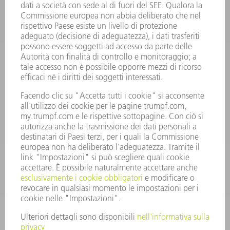
INFORMAZIONE
Domande frequenti
Condizioni generali di contratto
CONTATTO
RICAMBI TRUMPF ITALIA
+39 02 48489420
lunedì a venerdì: 08:30 – 18:00
ricambi@trumpf.com
CONTATTO
UTENSILI TRUMPF ITALIA
+39 02 48489482
lunedì a venerdì: 08:00 – 18:00
utensili@trumpf.com