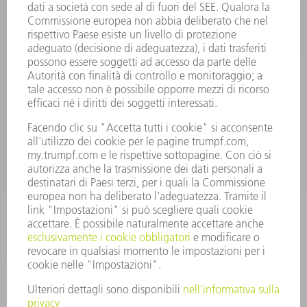
INFORMAZIONE
Domande frequenti
Condizioni generali di contratto
CONTATTO
RICAMBI TRUMPF ITALIA
+39 02 48489420
lunedì a venerdì: 08:30 – 18:00
ricambi@trumpf.com
CONTATTO
UTENSILI TRUMPF ITALIA
+39 02 48489482
lunedì a venerdì: 08:00 – 18:00
utensili@trumpf.com