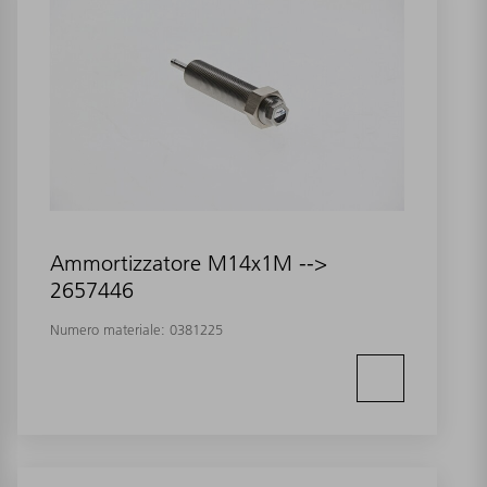
Ammortizzatore M14x1M -->
2657446
Numero materiale:
0381225