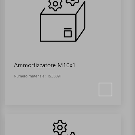
Ammortizzatore M10x1
Numero materiale:
1935091