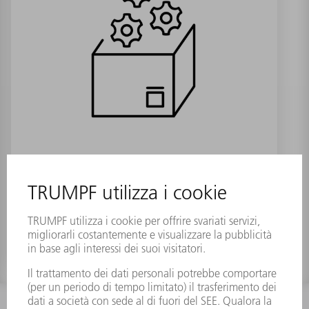
Ammortizzatore M33x1,5 Hub=50
Numero materiale:
1706566