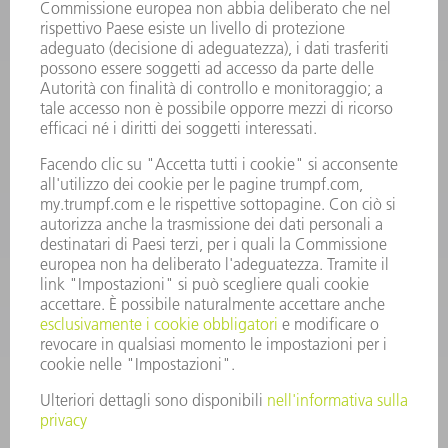
INFORMAZIONE
Domande frequenti
Condizioni generali di contratto
CONTATTO
RICAMBI TRUMPF ITALIA
+39 02 48489420
lunedì a venerdì: 08:30 – 18:00
ricambi@trumpf.com
CONTATTO
UTENSILI TRUMPF ITALIA
+39 02 48489482
lunedì a venerdì: 08:00 – 18:00
utensili@trumpf.com