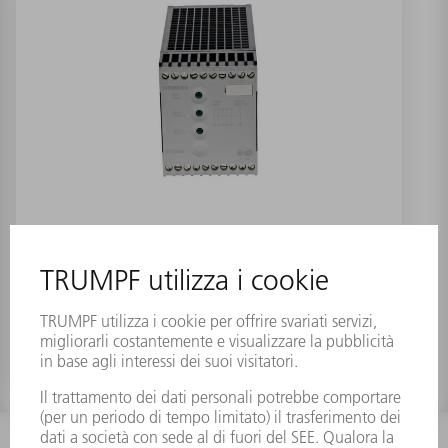
Relais arresto emergenza refurbished
Numero materiale:
0142334