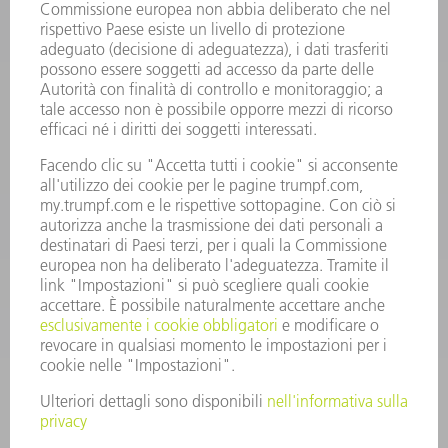
INFORMAZIONE
Domande frequenti
Condizioni generali di contratto
CONTATTO
RICAMBI TRUMPF ITALIA
+39 02 48489420
lunedì a venerdì: 08:30 – 18:00
ricambi@trumpf.com
CONTATTO
UTENSILI TRUMPF ITALIA
+39 02 48489482
lunedì a venerdì: 08:00 – 18:00
utensili@trumpf.com