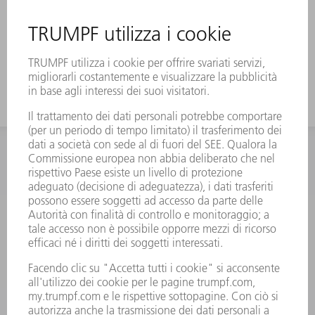
INFORMAZIONE
Domande frequenti
Condizioni generali di contratto
CONTATTO
RICAMBI TRUMPF ITALIA
+39 02 48489420
lunedì a venerdì: 08:30 – 18:00
ricambi@trumpf.com
CONTATTO