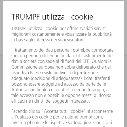
INFORMAZIONE
Domande frequenti
Condizioni generali di contratto
CONTATTO
RICAMBI TRUMPF ITALIA
+39 02 48489420
lunedì a venerdì: 08:30 – 18:00
ricambi@trumpf.com
CONTATTO