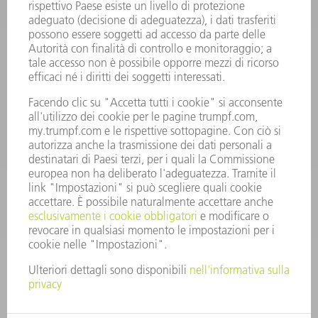
Domande frequenti
Condizioni generali di contratto
CONTATTO
RICAMBI TRUMPF ITALIA
+39 02 48489420
lunedì a venerdì: 08:30 – 18:00
ricambi@trumpf.com
CONTATTO
UTENSILI TRUMPF ITALIA
+39 02 48489482
lunedì a venerdì: 08:00 – 18:00
utensili@trumpf.com