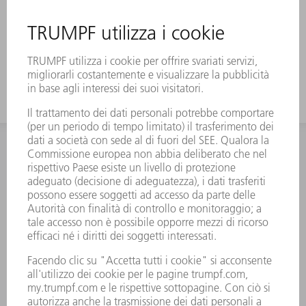
INFORMAZIONE
Domande frequenti
Condizioni generali di contratto
CONTATTO
RICAMBI TRUMPF ITALIA
+39 02 48489420
lunedì a venerdì: 08:30 – 18:00
ricambi@trumpf.com
CONTATTO