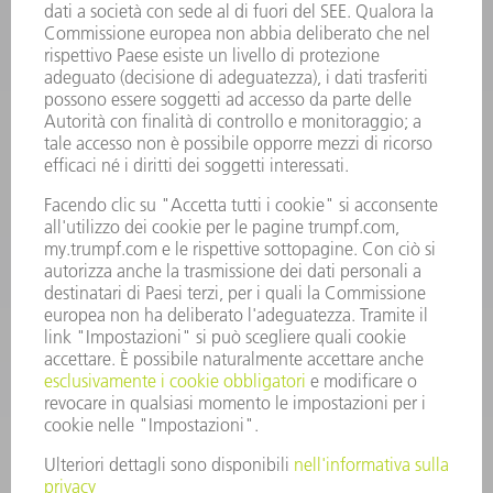
INFORMAZIONE
Domande frequenti
Condizioni generali di contratto
CONTATTO
RICAMBI TRUMPF ITALIA
+39 02 48489420
lunedì a venerdì: 08:30 – 18:00
ricambi@trumpf.com
CONTATTO
UTENSILI TRUMPF ITALIA
+39 02 48489482
lunedì a venerdì: 08:00 – 18:00
utensili@trumpf.com