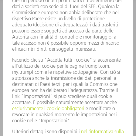
INFORMAZIONE
Domande frequenti
Condizioni generali di contratto
CONTATTO
RICAMBI TRUMPF ITALIA
+39 02 48489420
lunedì a venerdì: 08:30 – 18:00
ricambi@trumpf.com
CONTATTO
UTENSILI TRUMPF ITALIA
+39 02 48489482
lunedì a venerdì: 08:00 – 18:00
utensili@trumpf.com