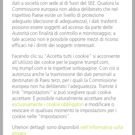
INFORMAZIONE
Domande frequenti
Condizioni generali di contratto
CONTATTO
RICAMBI TRUMPF ITALIA
+39 02 48489420
lunedì a venerdì: 08:30 – 18:00
ricambi@trumpf.com
CONTATTO
UTENSILI TRUMPF ITALIA
+39 02 48489482
lunedì a venerdì: 08:00 – 18:00
utensili@trumpf.com