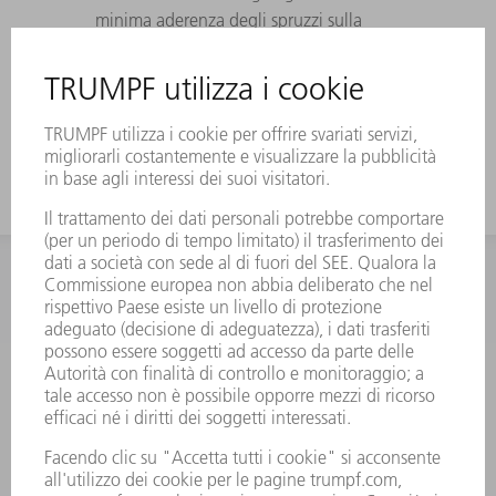
minima aderenza degli spruzzi sulla
superficie dell'ugello
Made in Germany: qualità dei pezzi
imbattibile
INFORMAZIONE
Domande frequenti
Condizioni generali di contratto
CONTATTO
RICAMBI TRUMPF ITALIA
+39 02 48489420
lunedì a venerdì: 08:30 – 18:00
ricambi@trumpf.com