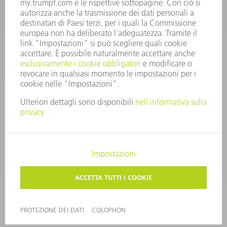
CONTATTO
UTENSILI TRUMPF ITALIA
+39 02 48489482
lunedì a venerdì: 08:00 – 18:00
utensili@trumpf.com
COLOPHON
PROTEZIONE DEI DATI
COPYRIGHT E MARCHIO
CONDIZIONI GENERALI DI VENDITA
©
2026
TRUMPF