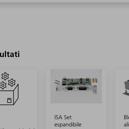
sultati
ISA Set
Bl
espandibile
al