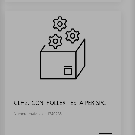
CLH2, CONTROLLER TESTA PER SPC
Numero materiale:
1340285