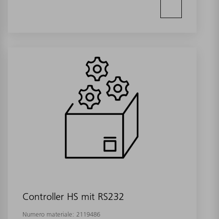
Controller HS mit RS232
Numero materiale:
2119486