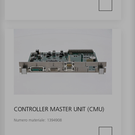
CONTROLLER MASTER UNIT (CMU)
Numero materiale:
1394908