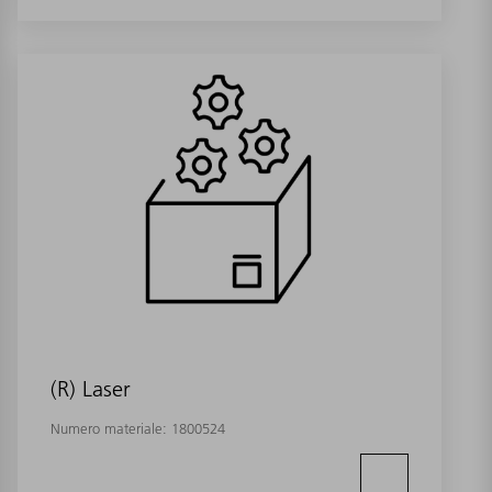
(R) Laser
Numero materiale:
1800524