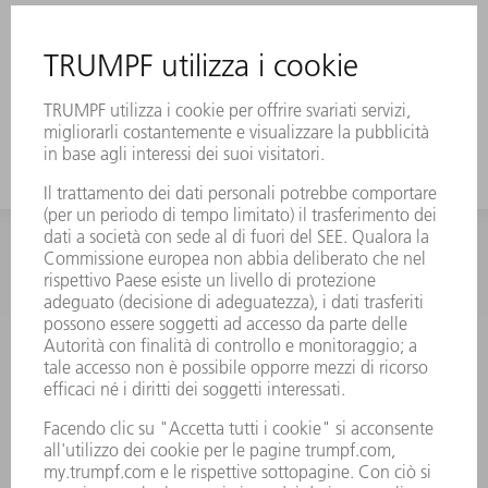
INFORMAZIONE
Domande frequenti
Condizioni generali di contratto
CONTATTO
RICAMBI TRUMPF ITALIA
+39 02 48489420
lunedì a venerdì: 08:30 – 18:00
ricambi@trumpf.com
CONTATTO