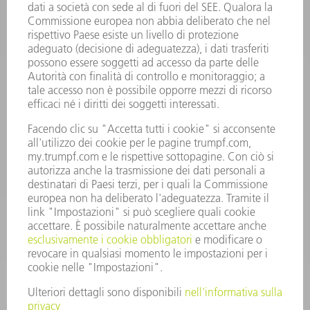
INFORMAZIONE
Domande frequenti
Condizioni generali di contratto
CONTATTO
RICAMBI TRUMPF ITALIA
+39 02 48489420
lunedì a venerdì: 08:30 – 18:00
ricambi@trumpf.com
CONTATTO
UTENSILI TRUMPF ITALIA
+39 02 48489482
lunedì a venerdì: 08:00 – 18:00
utensili@trumpf.com