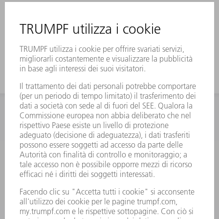
INFORMAZIONE
Domande frequenti
Condizioni generali di contratto
CONTATTO
RICAMBI TRUMPF ITALIA
+39 02 48489420
lunedì a venerdì: 08:30 – 18:00
ricambi@trumpf.com
CONTATTO