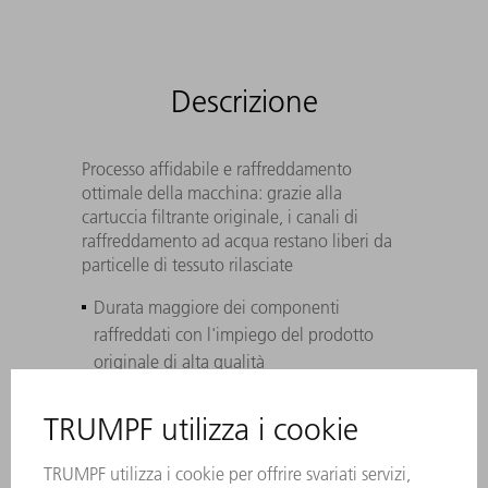
Descrizione
Processo affidabile e raffreddamento
ottimale della macchina: grazie alla
cartuccia filtrante originale, i canali di
raffreddamento ad acqua restano liberi da
particelle di tessuto rilasciate
Durata maggiore dei componenti
raffreddati con l'impiego del prodotto
originale di alta qualità
Perfettamente adattabile a laser, sistemi e
macchine laser TRUMPF: resiste a elevate
differenze di pressione.