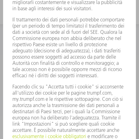
INFORMAZIONE
Domande frequenti
Condizioni generali di contratto
CONTATTO
RICAMBI TRUMPF ITALIA
+39 02 48489420
lunedì a venerdì: 08:30 – 18:00
ricambi@trumpf.com
CONTATTO
UTENSILI TRUMPF ITALIA
+39 02 48489482
lunedì a venerdì: 08:00 – 18:00
utensili@trumpf.com