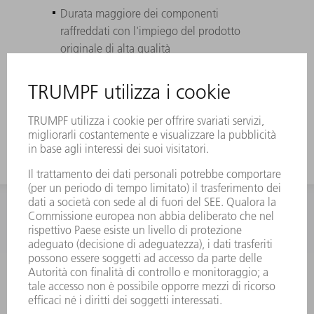
Durata maggiore dei componenti
raffreddati con l'impiego del prodotto
originale di alta qualità
Perfettamente adattabile a laser, sistemi e
macchine laser TRUMPF: resiste a elevate
differenze di pressione.
INFORMAZIONE
Domande frequenti
Condizioni generali di contratto
CONTATTO
RICAMBI TRUMPF ITALIA
+39 02 48489420