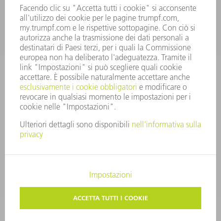
lunedì a venerdì: 08:30 – 18:00
ricambi@trumpf.com
CONTATTO
UTENSILI TRUMPF ITALIA
+39 02 48489482
lunedì a venerdì: 08:00 – 18:00
utensili@trumpf.com
COLOPHON
PROTEZIONE DEI DATI
COPYRIGHT E MARCHIO
CONDIZIONI GENERALI DI VENDITA