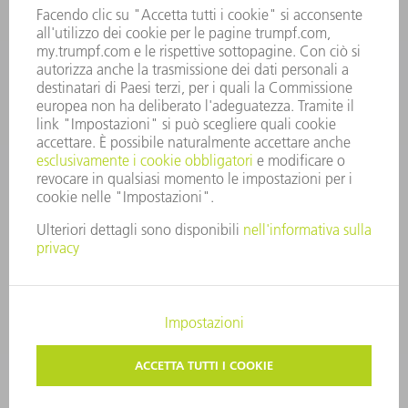
lunedì a venerdì: 08:30 – 18:00
ricambi@trumpf.com
CONTATTO
UTENSILI TRUMPF ITALIA
+39 02 48489482
lunedì a venerdì: 08:00 – 18:00
utensili@trumpf.com
COLOPHON
PROTEZIONE DEI DATI
COPYRIGHT E MARCHIO
CONDIZIONI GENERALI DI VENDITA