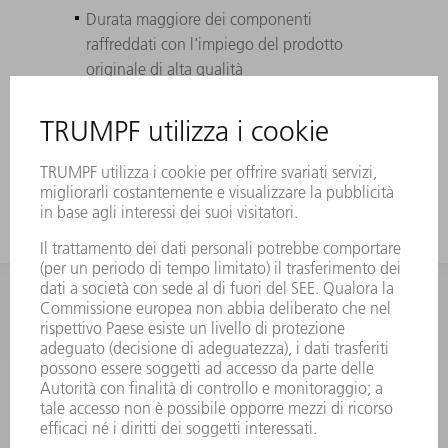
Durata maggiore dei componenti
raffreddati con l'impiego del prodotto
originale di alta qualità
Perfettamente adattabile a laser, sistemi e
macchine laser TRUMPF: resiste a elevate
differenze di pressione.
INFORMAZIONE
Domande frequenti
Condizioni generali di contratto
CONTATTO
RICAMBI TRUMPF ITALIA
+39 02 48489420