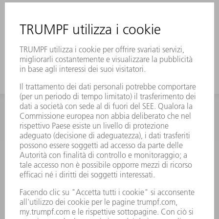
INFORMAZIONE
Domande frequenti
Condizioni generali di contratto
CONTATTO
RICAMBI TRUMPF ITALIA
+39 02 48489420
lunedì a venerdì: 08:30 – 18:00
ricambi@trumpf.com
CONTATTO