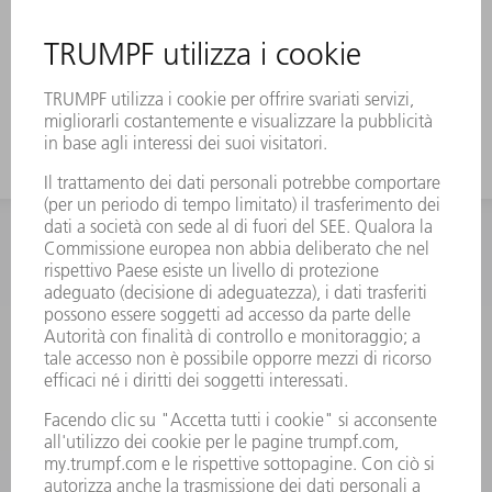
INFORMAZIONE
Domande frequenti
Condizioni generali di contratto
CONTATTO
RICAMBI TRUMPF ITALIA
+39 02 48489420
lunedì a venerdì: 08:30 – 18:00
ricambi@trumpf.com
CONTATTO