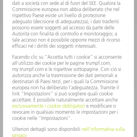
INFORMAZIONE
Domande frequenti
Condizioni generali di contratto
CONTATTO
RICAMBI TRUMPF ITALIA
+39 02 48489420
lunedì a venerdì: 08:30 – 18:00
ricambi@trumpf.com
CONTATTO
UTENSILI TRUMPF ITALIA
+39 02 48489482
lunedì a venerdì: 08:00 – 18:00
utensili@trumpf.com