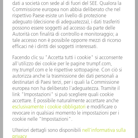
INFORMAZIONE
Domande frequenti
Condizioni generali di contratto
CONTATTO
RICAMBI TRUMPF ITALIA
+39 02 48489420
lunedì a venerdì: 08:30 – 18:00
ricambi@trumpf.com
CONTATTO
UTENSILI TRUMPF ITALIA
+39 02 48489482
lunedì a venerdì: 08:00 – 18:00
utensili@trumpf.com