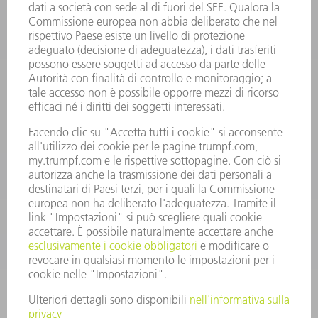
INFORMAZIONE
Domande frequenti
Condizioni generali di contratto
CONTATTO
RICAMBI TRUMPF ITALIA
+39 02 48489420
lunedì a venerdì: 08:30 – 18:00
ricambi@trumpf.com
CONTATTO
UTENSILI TRUMPF ITALIA
+39 02 48489482
lunedì a venerdì: 08:00 – 18:00
utensili@trumpf.com