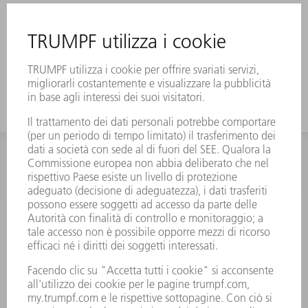
INFORMAZIONE
Domande frequenti
Condizioni generali di contratto
CONTATTO
RICAMBI TRUMPF ITALIA
+39 02 48489420
lunedì a venerdì: 08:30 – 18:00
ricambi@trumpf.com
CONTATTO